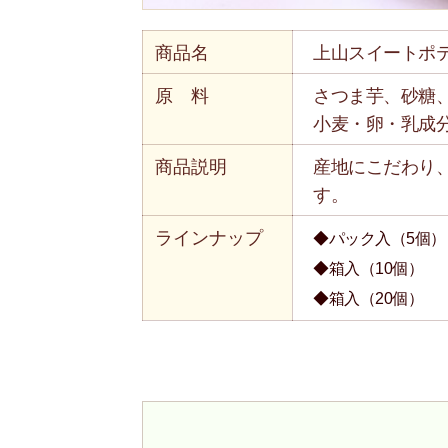
商品名
上山スイートポ
原 料
さつま芋、砂糖
小麦・卵・乳成
商品説明
産地にこだわり
す。
ラインナップ
◆パック入（5個）
◆箱入（10個）
◆箱入（20個）